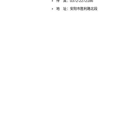
传 真：0372-2272186
地 址：安阳市胜利路北段