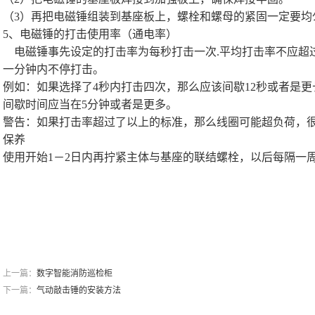
（3）再把电磁锤组装到基座板上，螺栓和螺母的紧固一定要均
5、电磁锤的打击使用率（通电率）
电磁锤事先设定的打击率为每秒打击一次.平均打击率不应超
一分钟内不停打击。
例如：如果选择了4秒内打击四次，那么应该间歇12秒或者是更
间歇时间应当在5分钟或者是更多。
警告：如果打击率超过了以上的标准，那么线圈可能超负荷，
保养
使用开始1－2日内再拧紧主体与基座的联结螺栓，以后每隔一
上一篇：
数字智能消防巡检柜
下一篇：
气动敲击锤的安装方法